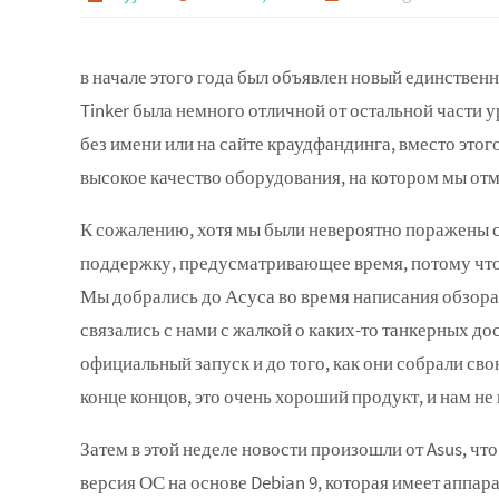
в начале этого года был объявлен новый единствен
Tinker была немного отличной от остальной части у
без имени или на сайте краудфандинга, вместо этог
высокое качество оборудования, на котором мы отм
К сожалению, хотя мы были невероятно поражены 
поддержку, предусматривающее время, потому что 
Мы добрались до Асуса во время написания обзора,
связались с нами с жалкой о каких-то танкерных до
официальный запуск и до того, как они собрали св
конце концов, это очень хороший продукт, и нам не
Затем в этой неделе новости произошли от Asus, чт
версия ОС на основе Debian 9, которая имеет аппар