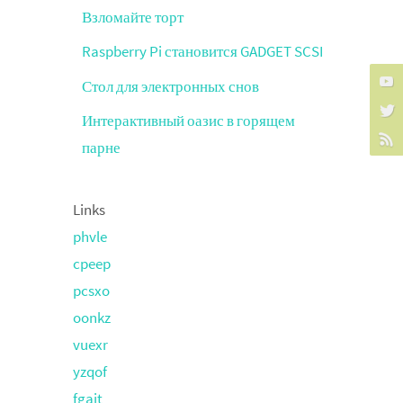
Взломайте торт
Raspberry Pi становится GADGET SCSI
Стол для электронных снов
Интерактивный оазис в горящем
парне
Links
phvle
cpeep
pcsxo
oonkz
vuexr
yzqof
fgajt