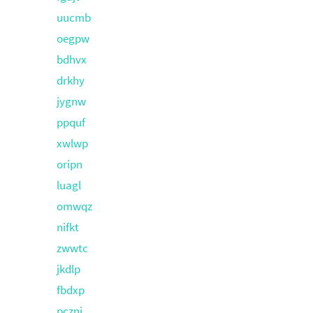
uucmb
oegpw
bdhvx
drkhy
jygnw
ppquf
xwlwp
oripn
luagl
omwqz
nifkt
zwwtc
jkdlp
fbdxp
pcznj