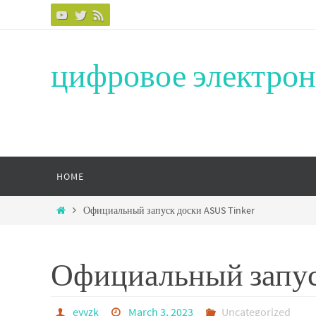
Skip
to
content
цифровое электрон
Skip
HOME
to
content
Home
Официальный запуск доски ASUS Tinker
Официальный запуск
eyyzk
March 3, 2023
Uncategorized