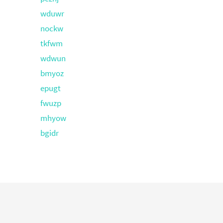
wduwr
nockw
tkfwm
wdwun
bmyoz
epugt
fwuzp
mhyow
bgidr